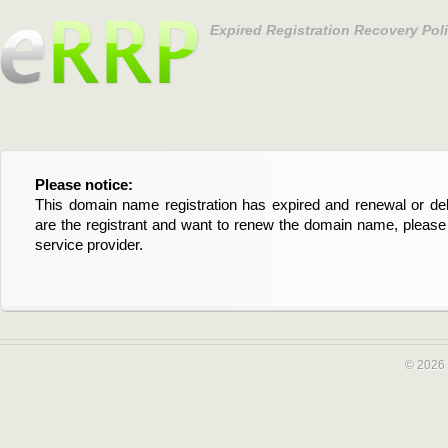
Expired Registration Recovery Pol
Please notice:
Bitte beachten Sie:
This domain name registration has expired and renewal or dele
Diese Domainregistrierung ist abgelaufen und die Verläng
are the registrant and want to renew the domain name, please 
Domain stehen an. Wenn Sie der Registrant sind und di
service provider.
verlängern möchten, kontaktieren Sie bitte Ihren Service-Provid
© 2026