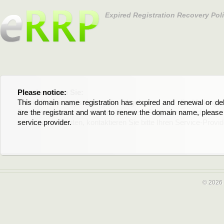
Expired Registration Recovery Pol
Please notice:
Bitte beachten Sie:
This domain name registration has expired and renewal or dele
Diese Domainregistrierung ist abgelaufen und die Verläng
are the registrant and want to renew the domain name, please 
Domain stehen an. Wenn Sie der Registrant sind und di
service provider.
verlängern möchten, kontaktieren Sie bitte Ihren Service-Provid
© 2026