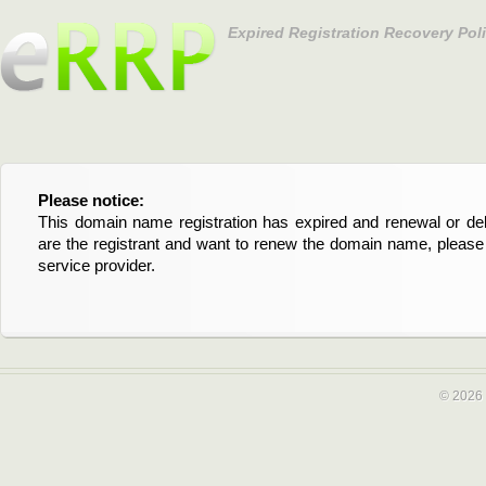
Expired Registration Recovery Pol
Please notice:
Bitte beachten Sie:
This domain name registration has expired and renewal or dele
Diese Domainregistrierung ist abgelaufen und die Verläng
are the registrant and want to renew the domain name, please 
Domain stehen an. Wenn Sie der Registrant sind und di
service provider.
verlängern möchten, kontaktieren Sie bitte Ihren Service-Provid
© 2026