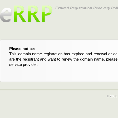
Expired Registration Recovery Pol
Please notice:
Bitte beachten Sie:
This domain name registration has expired and renewal or dele
Diese Domainregistrierung ist abgelaufen und die Verläng
are the registrant and want to renew the domain name, please 
Domain stehen an. Wenn Sie der Registrant sind und di
service provider.
verlängern möchten, kontaktieren Sie bitte Ihren Service-Provid
© 2026