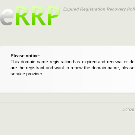
Expired Registration Recovery Pol
Please notice:
Bitte beachten Sie:
This domain name registration has expired and renewal or dele
Diese Domainregistrierung ist abgelaufen und die Verläng
are the registrant and want to renew the domain name, please 
Domain stehen an. Wenn Sie der Registrant sind und di
service provider.
verlängern möchten, kontaktieren Sie bitte Ihren Service-Provid
© 2026